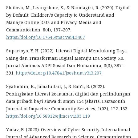
Stoilova, M., Livingstone, S., & Nandagiri, R. (2020). Digital
by Default: Children’s Capacity to Understand and
Manage Online Data and Privacy. Media and
Communication, 8(4), 197–207.
https://doi.org/10.17645/mac.v8i4.3407
Supartoyo, Y. H. (2022). Literasi Digital Mendukung Daya
Saing dan Transformasi Digital Menuju Era Society 5.0.
Jurnal Abdimas ADPI Sosial Dan Humaniora, 3(3), 387–
391.
https://doi.org/10.47841/jsoshum.v3i3.207
Syafuddin, K., Jamalullail, J., & Rafi’i, R. (2023).
Peningkatan literasi keamanan digital dan perlindungan
data pribadi bagi siswa di smpn 154 jakarta. Eastasouth
Journal of Impactive Community Services, 1(03), 122–133.
https://doi.org/10.58812/ejimcs.v1i03.119
Yadav, B. (2023). Overview of Cyber Security. International
Journal of Advanced Research in Science, Communication