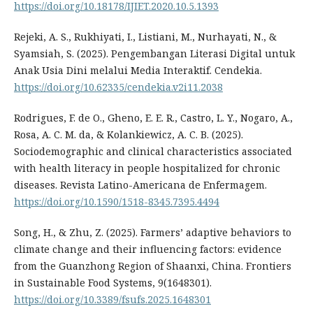
https://doi.org/10.18178/IJIET.2020.10.5.1393
Rejeki, A. S., Rukhiyati, I., Listiani, M., Nurhayati, N., &
Syamsiah, S. (2025). Pengembangan Literasi Digital untuk
Anak Usia Dini melalui Media Interaktif. Cendekia.
https://doi.org/10.62335/cendekia.v2i11.2038
Rodrigues, F. de O., Gheno, E. E. R., Castro, L. Y., Nogaro, A.,
Rosa, A. C. M. da, & Kolankiewicz, A. C. B. (2025).
Sociodemographic and clinical characteristics associated
with health literacy in people hospitalized for chronic
diseases. Revista Latino-Americana de Enfermagem.
https://doi.org/10.1590/1518-8345.7395.4494
Song, H., & Zhu, Z. (2025). Farmers’ adaptive behaviors to
climate change and their influencing factors: evidence
from the Guanzhong Region of Shaanxi, China. Frontiers
in Sustainable Food Systems, 9(1648301).
https://doi.org/10.3389/fsufs.2025.1648301