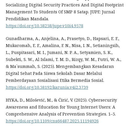
Socializing Digital Security Practices And Digital Footprint
Management To Students Of SMP 8 Satap. JUPE: Jurnal
Pendidikan Mandala.
https://doi.org/10.58258/jupe.v10i4.9578
Gunadharma, A., Anjelina, A., Prasetyo, D., Hapsari, E. F.,
Mukaromah, E. F., Amalina, F. N., Nisa, I. N., Setianingsih,
L., Puspitasari, M. I., Jumani, N. P. A., Setyamien, S. K.,
Subekti, S. W., Al Islami, T. M. D., Rizqy, W. M., Futri, W. A.,
& Ma`summah, S. (2025). Mengembangkan Kesadaran
Digital Sehat Pada Siswa Sekolah Dasar Melalui
Pemberdayaan Sosialisasi Etika Bermedia Sosial.
https://doi.org/10.58192/karunia.v4i2.3739
HYKA, D., Milošević, M., & Ćirić, V. (2025). Cybersecurity
Awareness and Education for Young Internet Users: A
Comprehensive Analysis of Prevention Strategies. 1–5.
https://doi.org/10.1109/cns66487.2025.11194926