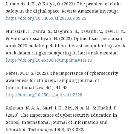
Lubenets, I. H., & Kulyk, O. (2023). The problem of child
safety in the digital space. Revista Amazonia Investiga.
https://doi.org/10.34069/ai/2023.69.09.25
Nurasiah, I., Zahra, S., Magfiroh, S., Dayanti, V., Devi, E. Y.,
& Halimahtussadiyah, H. (2023). Optimalisasi persiapan
anbk 2023 melalui pelatihan literasi komputer bagi anak-
anak dalam rangka memperingati hari anak nasional.
https://doi.org/10.46306/seumpama.v1i1.13
Pérez, M. B. S. (2022). The importance of cybersecurity
awareness for children. Lampung Journal of
International Law, 4(1), 41–48.
https://doi.org/10.25041/lajil.v4i1.2526
Rahman, N. A. A., Sairi, I. H., Zizi, N. A. M., & Khalid, F.
(2020). The Importance of Cybersecurity Education in
School. International Journal of Information and
Education Technology, 10(5), 378–382.