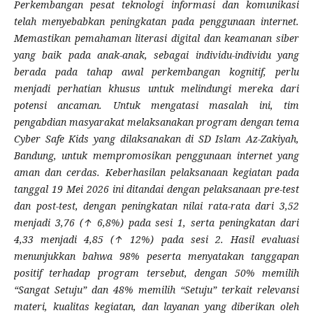
Perkembangan pesat teknologi informasi dan komunikasi
telah menyebabkan peningkatan pada penggunaan internet.
Memastikan pemahaman literasi digital dan keamanan siber
yang baik pada anak-anak, sebagai individu-individu yang
berada pada tahap awal perkembangan kognitif, perlu
menjadi perhatian khusus untuk melindungi mereka dari
potensi ancaman. Untuk mengatasi masalah ini, tim
pengabdian masyarakat melaksanakan program dengan tema
Cyber Safe Kids yang dilaksanakan di SD Islam Az-Zakiyah,
Bandung, untuk mempromosikan penggunaan internet yang
aman dan cerdas. Keberhasilan pelaksanaan kegiatan pada
tanggal 19 Mei 2026 ini ditandai dengan pelaksanaan pre-test
dan post-test, dengan peningkatan nilai rata-rata dari 3,52
menjadi 3,76 (
↑
6,8%) pada sesi 1, serta peningkatan dari
4,33 menjadi 4,85 (
↑
12%)
pada sesi 2. Hasil evaluasi
menunjukkan bahwa 98% peserta menyatakan tanggapan
positif terhadap program tersebut, dengan 50% memilih
“Sangat Setuju” dan 48% memilih “Setuju” terkait relevansi
materi, kualitas kegiatan, dan layanan yang diberikan oleh