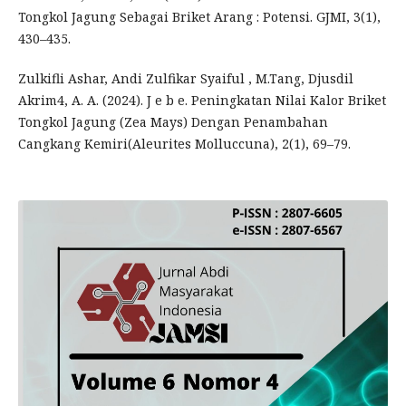
Tongkol Jagung Sebagai Briket Arang : Potensi. GJMI, 3(1),
430–435.
Zulkifli Ashar, Andi Zulfikar Syaiful , M.Tang, Djusdil
Akrim4, A. A. (2024). J e b e. Peningkatan Nilai Kalor Briket
Tongkol Jagung (Zea Mays) Dengan Penambahan
Cangkang Kemiri(Aleurites Molluccuna), 2(1), 69–79.