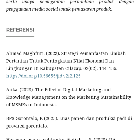
serta upaya peningkatan permintaan produk dengan
penggunaan media sosial untuk pemasaran produk.
REFERENSI
Ahmad Maghfuri. (2023). Strategi Pemanfaatan Limbah
Pertanian Untuk Peningkatan Nilai Ekonomi Dan
Lingkungan Di Kabupaten Cilacap. 02(02), 144–156.
https://doi.org/10.56655/jid.v2i2.125
Atika. (2023). The Effect of Digital Marketing and
Knowledge Management on the Marketing Sustainability
of MSMEs in Indonesia.
BPS Gorontalo, P. (2025). Luas panen dan produksi padi di
provinsi gorontalo.
Haryono, evy, e., solihudin, & diah, a. S. (2020). Uji