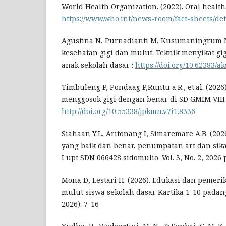
World Health Organization. (2022). Oral health
https://www.who.int/news-room/fact-sheets/det
Agustina N, Purnadianti M, Kusumaningrum N.
kesehatan gigi dan mulut: Teknik menyikat gig
anak sekolah dasar :
https://doi.org/10.62383/ak
Timbuleng P, Pondaag P,Runtu a.R., et.al. (202
menggosok gigi dengan benar di SD GMIM VIII
http://doi.org/10.55338/jpkmn.v7i1.8336
Siahaan Y.L, Aritonang I, Simaremare A.B. (202
yang baik dan benar, penumpatan art dan sikat
I upt SDN 066428 sidomulio. Vol. 3, No. 2, 2026 
Mona D, Lestari H. (2026). Edukasi dan pemer
mulut siswa sekolah dasar Kartika 1-10 padang
2026): 7-16