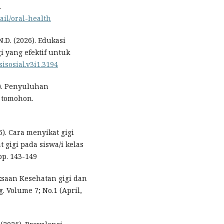
.
ail/oral-health
D. (2026). Edukasi
i yang efektif untuk
sisosial.v3i1.3194
6). Penyuluhan
 tomohon.
6). Cara menyikat gigi
 gigi pada siswa/i kelas
pp. 143-149
iksaan Kesehatan gigi dan
. Volume 7; No.1 (April,