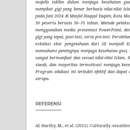
majelis taklim dalam menjaga kesehatan gusi
menyikat gigi yang benar berbasis nilai-nilai Is
pada Juni 2024 di Masjid Haqqul Yaqien, Kota M
30 peserta berusia 36–70 tahun. Metode pelaks
menggunakan media presentasi PowerPoint, dem
gigi yang tepat, post-test, serta pre-test. Perole
eskalasi skor pengetahuan dari 58 menjadi 8
memahami pentingnya menjaga kesehatan gusi,
sangat bermanfaat dan sesuai nilai-nilai Islam
siwak, dan mayoritas termotivasi menjaga kese
Program edukasi ini terbukti efektif dan dapat
serupa
.
REFERENSI
Al-Harthy, M., et al. (2021). Culturally-sensiti