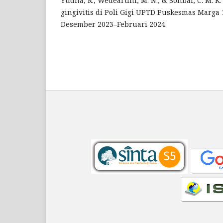
Yudha, R., Wedeartini, M. N., & Sonbai, C. M. K.
gingivitis di Poli Gigi UPTD Puskesmas Marga
Desember 2023–Februari 2024.