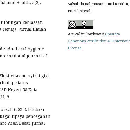
Islamic Health, 5(2),
Salsabila Rahmayani Putri Rasidin,
Nurul Aisyah
). Hubungan kebiasaan
 remaja. Jurnal Ilmiah
Artikel ini berlisensi
Creative
Commons Attribution 4.0 Internati
License
.
individual oral hygiene
International Journal of
Efektivitas menyikat gigi
rhadap status
 SD Negeri 58 Kota
), 9.
ra, F. (2025). Edukasi
ebagai upaya pencegahan
aro Aceh Besar. Jurnal