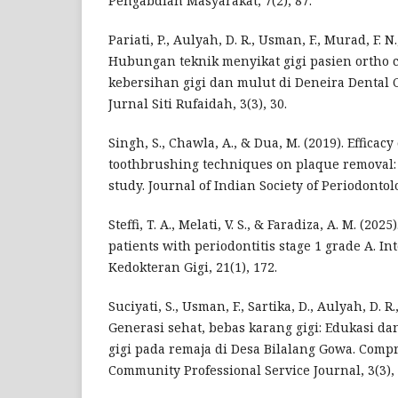
Pengabdian Masyarakat, 7(2), 87.
Pariati, P., Aulyah, D. R., Usman, F., Murad, F. N
Hubungan teknik menyikat gigi pasien ortho 
kebersihan gigi dan mulut di Deneira Dental Cl
Jurnal Siti Rufaidah, 3(3), 30.
Singh, S., Chawla, A., & Dua, M. (2019). Efficacy 
toothbrushing techniques on plaque removal: 
study. Journal of Indian Society of Periodontolo
Steffi, T. A., Melati, V. S., & Faradiza, A. M. (20
patients with periodontitis stage 1 grade A. In
Kedokteran Gigi, 21(1), 172.
Suciyati, S., Usman, F., Sartika, D., Aulyah, D. R.,
Generasi sehat, bebas karang gigi: Edukasi d
gigi pada remaja di Desa Bilalang Gowa. Comp
Community Professional Service Journal, 3(3), 