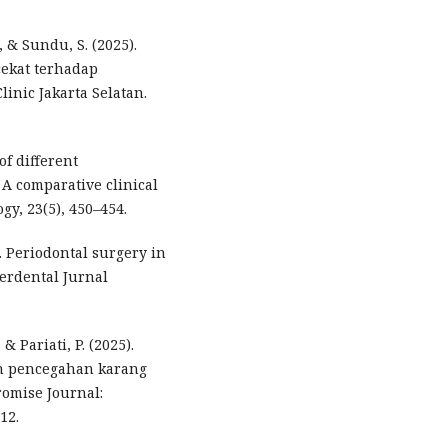
., & Sundu, S. (2025).
cekat terhadap
inic Jakarta Selatan.
of different
A comparative clinical
gy, 23(5), 450–454.
25). Periodontal surgery in
terdental Jurnal
 & Pariati, P. (2025).
an pencegahan karang
romise Journal:
12.