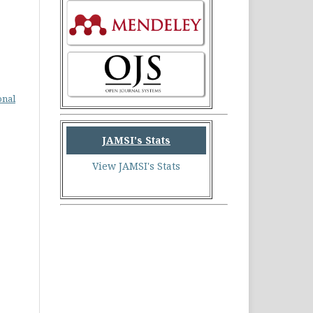
onal
JAMSI's Stats
View JAMSI's Stats