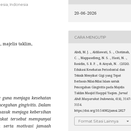
esia, Indonesia
20-06-2026
CARA MENGUTIP
 majelis taklim,
Abdi, M. J. ., Aldilawati, S. ., Chotimah,
C. ., Mappaselleng, N. S. ., Hasti, N. .,
Rasidin, S. R. P. ., & Aisyah, N. . (2026).
Edukasi Kesehatan Periodontal dan
Teknik Menyikat Gigi yang Tepat
Berbasis Nilai-Nilai Islam untuk
Pencegahan Gingivitis pada Majelis
Taklim Masjid Haqqul Yaqien.
Jurnal
g guna menjaga kesehatan
Abdi Masyarakat Indonesia
,
6
(4), 3147
ncegahan gingivitis. Dalam
3154.
https://doi.org/10.54082/jamsi.2827
rmasuk menjaga kebersihan
rakat tersebut mempunyai
Format Sitasi Lainnya
 serta motivasi jamaah