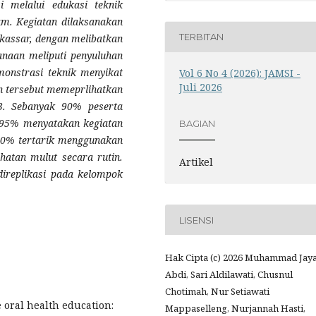
 melalui edukasi teknik
lam. Kegiatan dilaksanakan
TERBITAN
akassar, dengan melibatkan
anaan meliputi penyuluhan
onstrasi teknik menyikat
Vol 6 No 4 (2026): JAMSI -
Juli 2026
han tersebut memeprlihatkan
3. Sebanyak 90% peserta
 95% menyatakan kegiatan
BAGIAN
, 80% tertarik menggunakan
hatan mulut secara rutin.
Artikel
 direplikasi pada kelompok
LISENSI
Hak Cipta (c) 2026 Muhammad Jay
Abdi, Sari Aldilawati, Chusnul
Chotimah, Nur Setiawati
ve oral health education:
Mappaselleng, Nurjannah Hasti,