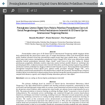
Peningkatan Literasi Digital Guru Melalui Pelatihan Pemanfaatan Canva AI Untuk Pengembangan Media Pembelajaran Interaktif di SD Daarul Qur’an Internasional Tangerang Banten