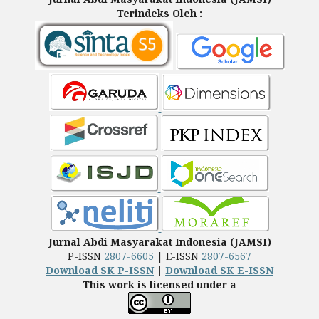
Terindeks Oleh :
Jurnal Abdi Masyarakat Indonesia (JAMSI)
P-ISSN
2807-6605
| E-ISSN
2807-6567
Download SK P-ISSN
|
Download SK E-ISSN
This work is licensed under a