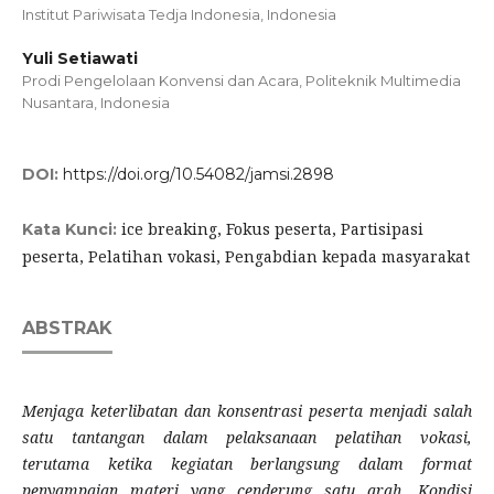
Institut Pariwisata Tedja Indonesia, Indonesia
Yuli Setiawati
Prodi Pengelolaan Konvensi dan Acara, Politeknik Multimedia
Nusantara, Indonesia
DOI:
https://doi.org/10.54082/jamsi.2898
ice breaking, Fokus peserta, Partisipasi
Kata Kunci:
peserta, Pelatihan vokasi, Pengabdian kepada masyarakat
ABSTRAK
Menjaga keterlibatan dan konsentrasi peserta menjadi salah
satu tantangan dalam pelaksanaan pelatihan vokasi,
terutama ketika kegiatan berlangsung dalam format
penyampaian materi yang cenderung satu arah. Kondisi