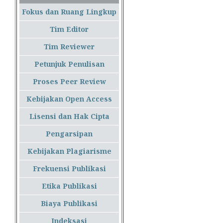
Fokus dan Ruang Lingkup
Tim Editor
Tim Reviewer
Petunjuk Penulisan
Proses Peer Review
Kebijakan Open Access
Lisensi dan Hak Cipta
Pengarsipan
Kebijakan Plagiarisme
Frekuensi Publikasi
Etika Publikasi
Biaya Publikasi
Indeksasi