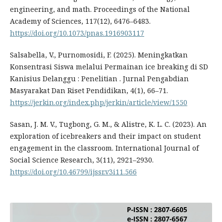
engineering, and math. Proceedings of the National
Academy of Sciences, 117(12), 6476–6483.
https://doi.org/10.1073/pnas.1916903117
Salsabella, V., Purnomosidi, F. (2025). Meningkatkan
Konsentrasi Siswa melalui Permainan ice breaking di SD
Kanisius Delanggu : Penelitian . Jurnal Pengabdian
Masyarakat Dan Riset Pendidikan, 4(1), 66–71.
https://jerkin.org/index.php/jerkin/article/view/1550
Sasan, J. M. V., Tugbong, G. M., & Alistre, K. L. C. (2023). An
exploration of icebreakers and their impact on student
engagement in the classroom. International Journal of
Social Science Research, 3(11), 2921–2930.
https://doi.org/10.46799/ijssr.v3i11.566