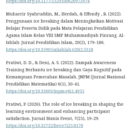
https://doi.org/10.1177/1529100620973974
Muharrir Syahruddin, M., Herdah, & Effendy , R. (2022).
Penggunaan ice breaking dalam Meningkatkan Motivasi
Belajar Peserta Didik pada Mata Pelajaran Pendidikan
Agama Islam Kelas VIII SMP Muhammadiyah Pinrang. Al-
Ishlah: Jurnal Pendidikan Islam, 20(2), 179–186.
https://doi.org/10.35905/alishlah.v20i2.3318
Pratiwi, D. D., & Deni, A. S. (2022). Dampak Awareness
Training Berbantu ice breaking dan Gaya Kognitif pada
Kemampuan Pemecahan Masalah. JNPM (Jurnal Nasional
Pendidikan Matematika) 6(1), 30-41.
https://doi.org/10.33603/jnpm.v6i1.4955
Pratiwi, P. (2026). The role of ice breaking in shaping the
learning environment and enhancing participant
satisfaction. Jurnal Bisnis Event, 7(25), 19–29.
https://doi.org/10.32722/bev.v7i25.8178