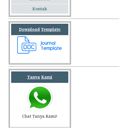
Kontak
Download
Template
Tanya
Kami
Chat Tanya Kami!