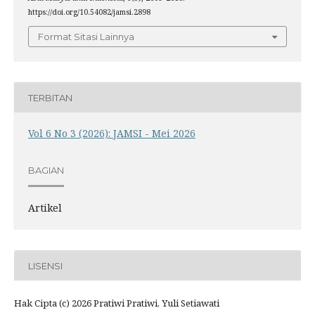
https://doi.org/10.54082/jamsi.2898
Format Sitasi Lainnya
TERBITAN
Vol 6 No 3 (2026): JAMSI - Mei 2026
BAGIAN
Artikel
LISENSI
Hak Cipta (c) 2026 Pratiwi Pratiwi, Yuli Setiawati