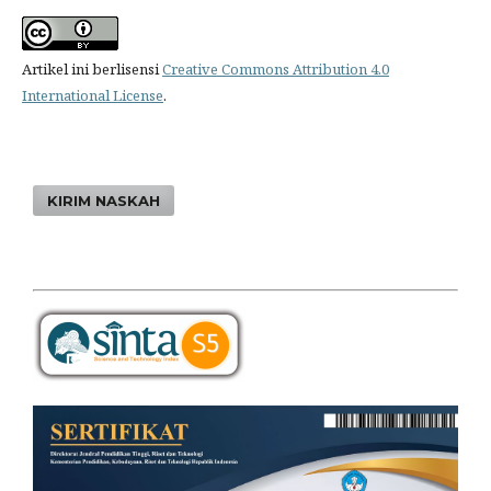
Artikel ini berlisensi
Creative Commons Attribution 4.0
International License
.
KIRIM NASKAH