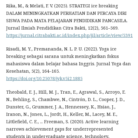
Rika, M., & Melati, F. V. (2025). STRATEGI ice breaking
DALAM MENINGKATKAN PERHATIAN DAN PERCAYA DIRI
SISWA PADA MATA PELAJARAN PENDIDIKAN PANCASILA.
Jurnal Ilmiah Pendidikan Citra Bakti, 12(2), 561–569.
https://jurnal.citrabakti.ac.id/index.php/jil/article/view/5391
Risadi, M. Y., Premananda, N. L. P. U. (2022). Yoga ice
breaking sebagai sarana untuk meningkatkan fokus
mahasiswa dalam belajar bahasa Inggris. Jurnal Yoga dan
Kesehatan, 5(2), 164–165.
https://doi.org/10.25078/jyk.v5i2.1885
Theobald, E. J., Hill, M. J., Tran, E., Agrawal, S., Arroyo, E.
N., Behling, S., Chambwe, N., Cintrón, D. L., Cooper, J. D.,
Dunster, G., Grummer, J. A., Hennessey, K., Hsiao, J.,
Iranon, N., Jones, L., Jordt, H., Keller, M., Lacey, M. E.,
Littlefield, C. E., ... Freeman, S. (2020). Active learning
narrows achievement gaps for underrepresented
students in undergraduate science, technology,