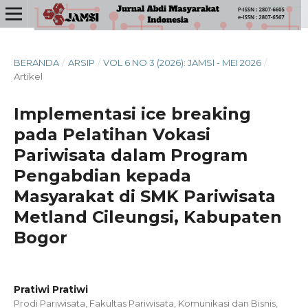
BERANDA
/
ARSIP
/
VOL 6 NO 3 (2026): JAMSI - MEI 2026
/
Artikel
Implementasi ice breaking
pada Pelatihan Vokasi
Pariwisata dalam Program
Pengabdian kepada
Masyarakat di SMK Pariwisata
Metland Cileungsi, Kabupaten
Bogor
Pratiwi Pratiwi
Prodi Pariwisata, Fakultas Pariwisata, Komunikasi dan Bisnis,