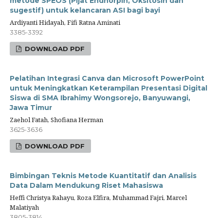
metode SPEOS (Pijat Endhorpin, Oksitosin dan
sugestif) untuk kelancaran ASI bagi bayi
Ardiyanti Hidayah, Fifi Ratna Aminati
3385-3392
DOWNLOAD PDF
Pelatihan Integrasi Canva dan Microsoft PowerPoint
untuk Meningkatkan Keterampilan Presentasi Digital
Siswa di SMA Ibrahimy Wongsorejo, Banyuwangi,
Jawa Timur
Zaehol Fatah, Shofiana Herman
3625-3636
DOWNLOAD PDF
Bimbingan Teknis Metode Kuantitatif dan Analisis
Data Dalam Mendukung Riset Mahasiswa
Heffi Christya Rahayu, Roza Elfira, Muhammad Fajri, Marcel
Malatiyah
3805-3814