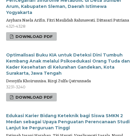
Pencegahan Sindrome Metabolic di Desa Sumber
Arum, Kabupaten Sleman, Daerah Istimewa
Yogyakarta
Asyhara Naela Arifin, Fitri Maulidah Rahmawati, Dittasari Putriana
4321-4328
DOWNLOAD PDF
Optimalisasi Buku KIA untuk Deteksi Dini Tumbuh
Kembang Anak melalui Psikoedukasi Orang Tuda dan
Kader Kesehatan di Kelurahan Gandekan, Kota
Surakarta, Jawa Tengah
Dessyifa Khoirunnisa, Rizqi Zulfa Qatrunnada
3231-3240
DOWNLOAD PDF
Edukasi Karier Bidang Keteknik bagi Siswa SMKN 2
Medan sebagai Upaya Penguatan Perencanaan Studi
Lanjut ke Perguruan Tinggi
Fatimah Insani Harahap, Titi Hayati, Vreslisawati Sagala, Nurul