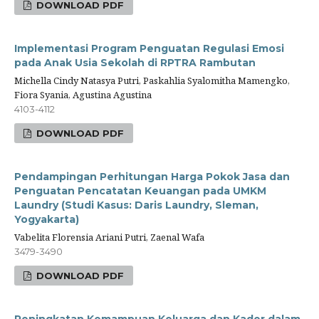
DOWNLOAD PDF
Implementasi Program Penguatan Regulasi Emosi
pada Anak Usia Sekolah di RPTRA Rambutan
Michella Cindy Natasya Putri, Paskahlia Syalomitha Mamengko,
Fiora Syania, Agustina Agustina
4103-4112
DOWNLOAD PDF
Pendampingan Perhitungan Harga Pokok Jasa dan
Penguatan Pencatatan Keuangan pada UMKM
Laundry (Studi Kasus: Daris Laundry, Sleman,
Yogyakarta)
Vabelita Florensia Ariani Putri, Zaenal Wafa
3479-3490
DOWNLOAD PDF
Peningkatan Kemampuan Keluarga dan Kader dalam