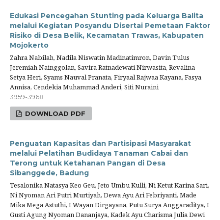
Edukasi Pencegahan Stunting pada Keluarga Balita
melalui Kegiatan Posyandu Disertai Pemetaan Faktor
Risiko di Desa Belik, Kecamatan Trawas, Kabupaten
Mojokerto
Zahra Nabilah, Nadila Niswatin Madinatimron, Davin Tulus
Jeremiah Nainggolan, Savira Ratnadewati Nirwasita, Revalina
Setya Heri, Syams Nauval Pranata, Firyaal Rajwaa Kayana, Fasya
Annisa, Cendekia Muhammad Anderi, Siti Nuraini
3959-3968
DOWNLOAD PDF
Penguatan Kapasitas dan Partisipasi Masyarakat
melalui Pelatihan Budidaya Tanaman Cabai dan
Terong untuk Ketahanan Pangan di Desa
Sibanggede, Badung
Tesalonika Natasya Keo Geu, Jeto Umbu Kulli, Ni Ketut Karina Sari,
Ni Nyoman Ari Putri Murtiyah, Dewa Ayu Ari Febriyanti, Made
Mika Mega Astuthi, I Wayan Dirgayana, Putu Surya Anggaraditya, I
Gusti Agung Nyoman Dananjaya, Kadek Ayu Charisma Julia Dewi